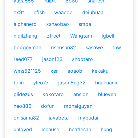
yava555
huipk
8o8o
sharevt
hx9t
efish
waacoo
deiubuaa
alphanerd
xshaobao
smoa
nidilzhang
zfreet
Wangtam
jgbell
boogeyman
risensun32
sasawe
thw
reed077
jason123
shootero
wms521125
xer
aoaob
kekaku
tolin
yleo77
jason5ng32
huahuaniu
plidezus
kokotaro
ansion
blueven
neo886
dofun
mohaiguyan
onisama82
javabeta
mybudai
unloved
lecause
beatlesan
hung