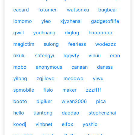
cacard
fotomen
watsonxu
bugbear
lomomo
yleo
xjyzhenai
gadgetoflife
qwill
youhuang
diglog
hooooooo
magictim
sulong
fearless
wodezzz
rikulu
shfengyi
lqqwfy
vinuu
eran
mobo
anonymous
canaan
dansss
yilong
zqjilove
medowo
yiwu
spmobile
fisio
maker
zzzffff
booto
digiker
wivan2006
pica
hello
tiantong
daodao
stephenzhai
koodj
vinbnet
elfox
yoshio