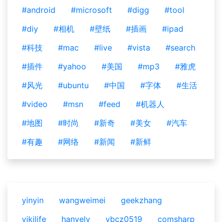
#android
#microsoft
#digg
#tool
#diy
#相机
#壁纸
#插画
#ipad
#科技
#mac
#live
#vista
#search
#插件
#yahoo
#美国
#mp3
#雅虎
#风光
#ubuntu
#中国
#字体
#生活
#video
#msn
#feed
#机器人
#地图
#时尚
#新奇
#美女
#汽车
#有趣
#网络
#新闻
#新鲜
yinyin
wangweimei
geekzhang
vikilife
hanyelv
ybcz0519
comsharp