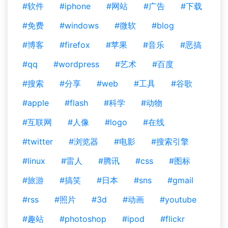
#软件
#iphone
#网站
#广告
#下载
#免费
#windows
#微软
#blog
#博客
#firefox
#苹果
#音乐
#恶搞
#qq
#wordpress
#艺术
#百度
#搜索
#分享
#web
#工具
#谷歌
#apple
#flash
#科学
#动物
#互联网
#人像
#logo
#在线
#twitter
#浏览器
#电影
#搜索引擎
#linux
#雷人
#腾讯
#css
#图标
#旅游
#搞笑
#日本
#sns
#gmail
#rss
#照片
#3d
#动画
#youtube
#趣站
#photoshop
#ipod
#flickr