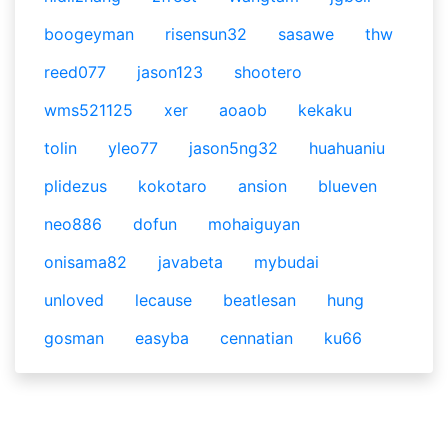
boogeyman
risensun32
sasawe
thw
reed077
jason123
shootero
wms521125
xer
aoaob
kekaku
tolin
yleo77
jason5ng32
huahuaniu
plidezus
kokotaro
ansion
blueven
neo886
dofun
mohaiguyan
onisama82
javabeta
mybudai
unloved
lecause
beatlesan
hung
gosman
easyba
cennatian
ku66