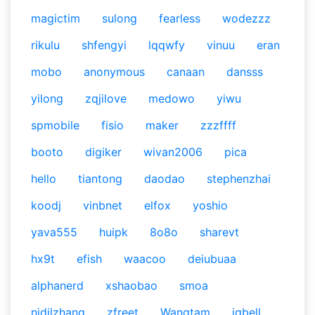
magictim
sulong
fearless
wodezzz
rikulu
shfengyi
lqqwfy
vinuu
eran
mobo
anonymous
canaan
dansss
yilong
zqjilove
medowo
yiwu
spmobile
fisio
maker
zzzffff
booto
digiker
wivan2006
pica
hello
tiantong
daodao
stephenzhai
koodj
vinbnet
elfox
yoshio
yava555
huipk
8o8o
sharevt
hx9t
efish
waacoo
deiubuaa
alphanerd
xshaobao
smoa
nidilzhang
zfreet
Wangtam
jgbell