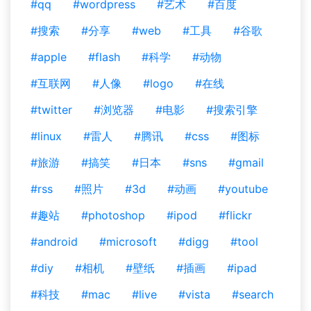
#qq
#wordpress
#艺术
#百度
#搜索
#分享
#web
#工具
#谷歌
#apple
#flash
#科学
#动物
#互联网
#人像
#logo
#在线
#twitter
#浏览器
#电影
#搜索引擎
#linux
#雷人
#腾讯
#css
#图标
#旅游
#搞笑
#日本
#sns
#gmail
#rss
#照片
#3d
#动画
#youtube
#趣站
#photoshop
#ipod
#flickr
#android
#microsoft
#digg
#tool
#diy
#相机
#壁纸
#插画
#ipad
#科技
#mac
#live
#vista
#search