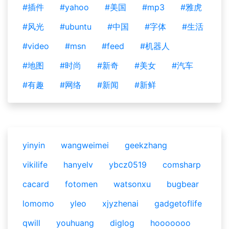
#插件
#yahoo
#美国
#mp3
#雅虎
#风光
#ubuntu
#中国
#字体
#生活
#video
#msn
#feed
#机器人
#地图
#时尚
#新奇
#美女
#汽车
#有趣
#网络
#新闻
#新鲜
yinyin
wangweimei
geekzhang
vikilife
hanyelv
ybcz0519
comsharp
cacard
fotomen
watsonxu
bugbear
lomomo
yleo
xjyzhenai
gadgetoflife
qwill
youhuang
diglog
hooooooo