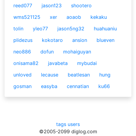
reed077
jason123
shootero
wms521125
xer
aoaob
kekaku
tolin
yleo77
jason5ng32
huahuaniu
plidezus
kokotaro
ansion
blueven
neo886
dofun
mohaiguyan
onisama82
javabeta
mybudai
unloved
lecause
beatlesan
hung
gosman
easyba
cennatian
ku66
tags
users
©2005-2099 diglog.com