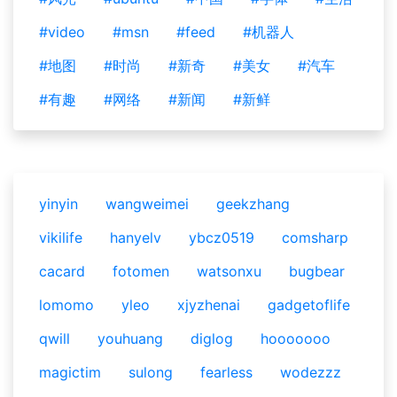
#video
#msn
#feed
#机器人
#地图
#时尚
#新奇
#美女
#汽车
#有趣
#网络
#新闻
#新鲜
yinyin
wangweimei
geekzhang
vikilife
hanyelv
ybcz0519
comsharp
cacard
fotomen
watsonxu
bugbear
lomomo
yleo
xjyzhenai
gadgetoflife
qwill
youhuang
diglog
hooooooo
magictim
sulong
fearless
wodezzz