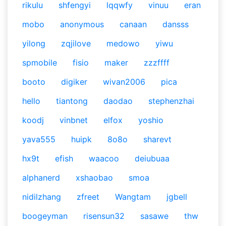
rikulu
shfengyi
lqqwfy
vinuu
eran
mobo
anonymous
canaan
dansss
yilong
zqjilove
medowo
yiwu
spmobile
fisio
maker
zzzffff
booto
digiker
wivan2006
pica
hello
tiantong
daodao
stephenzhai
koodj
vinbnet
elfox
yoshio
yava555
huipk
8o8o
sharevt
hx9t
efish
waacoo
deiubuaa
alphanerd
xshaobao
smoa
nidilzhang
zfreet
Wangtam
jgbell
boogeyman
risensun32
sasawe
thw