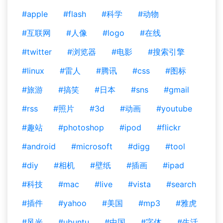
#apple
#flash
#科学
#动物
#互联网
#人像
#logo
#在线
#twitter
#浏览器
#电影
#搜索引擎
#linux
#雷人
#腾讯
#css
#图标
#旅游
#搞笑
#日本
#sns
#gmail
#rss
#照片
#3d
#动画
#youtube
#趣站
#photoshop
#ipod
#flickr
#android
#microsoft
#digg
#tool
#diy
#相机
#壁纸
#插画
#ipad
#科技
#mac
#live
#vista
#search
#插件
#yahoo
#美国
#mp3
#雅虎
#风光
#ubuntu
#中国
#字体
#生活