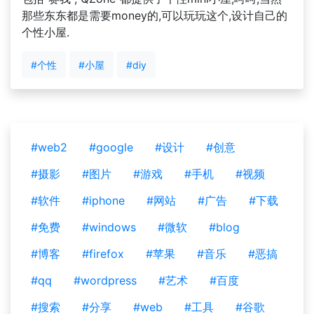
那些东东都是需要money的,可以玩玩这个,设计自己的
个性小屋.
#个性
#小屋
#diy
#web2
#google
#设计
#创意
#摄影
#图片
#游戏
#手机
#视频
#软件
#iphone
#网站
#广告
#下载
#免费
#windows
#微软
#blog
#博客
#firefox
#苹果
#音乐
#恶搞
#qq
#wordpress
#艺术
#百度
#搜索
#分享
#web
#工具
#谷歌