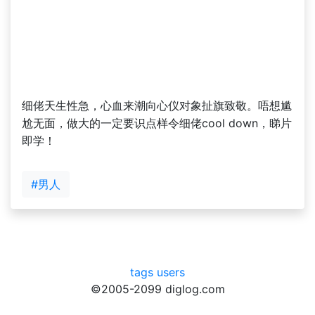
细佬天生性急，心血来潮向心仪对象扯旗致敬。唔想尴
尬无面，做大的一定要识点样令细佬cool down，睇片
即学！
#男人
tags
users
©2005-2099 diglog.com