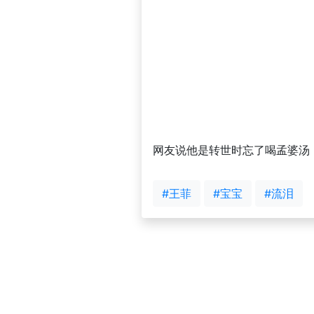
网友说他是转世时忘了喝孟婆汤
#王菲
#宝宝
#流泪