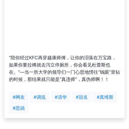
“陪你经过KFC再穿越康师傅，让你的泪落在万宝路，
如果你要拉稀就去泻立停厕所，你会看见杜蕾斯也
在。”—当一所大学的领导们一门心思地愣往“钱眼”里钻
的时候，那结果就只能是“真违师”，真伪师啊！！
#网友
#调侃
#清华
#冠名
#真维斯
#恶搞