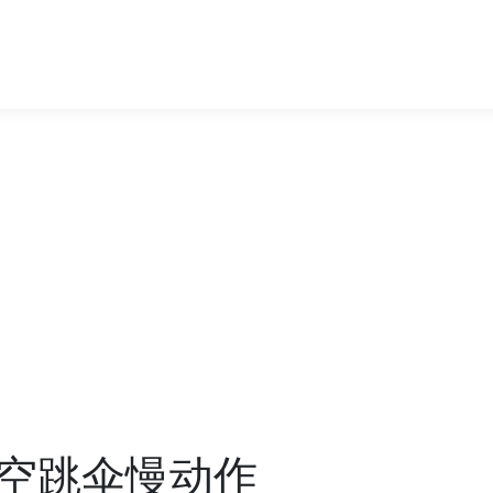
空跳伞慢动作