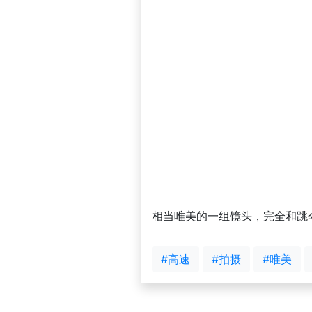
相当唯美的一组镜头，完全和跳
#高速
#拍摄
#唯美