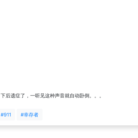
都留下后遗症了，一听见这种声音就自动卧倒。。。
#911
#幸存者