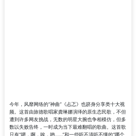
今年，风靡网络的“神曲”《忐忑》也跻身分享类十大视
频。这首由旅德歌唱家龚琳娜演绎的原生态民歌，不但
遭到许多网友挑战，无数的明星大腕也争相模仿，但多
数以失败告终，一时成为当下最难翻唱的歌曲。这首歌
只有“嗯，啊，唉，哟……”和一些听不清听不懂的“哪个