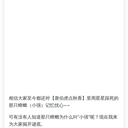
相信大家至今都还对【唐伯虎点秋香】里周星星踩死的
那只蟑螂（小强）记忆忧心~~
可有没有人知道那只蟑螂为什么叫“小强”呢？现在我来
为大家揭开谜底。