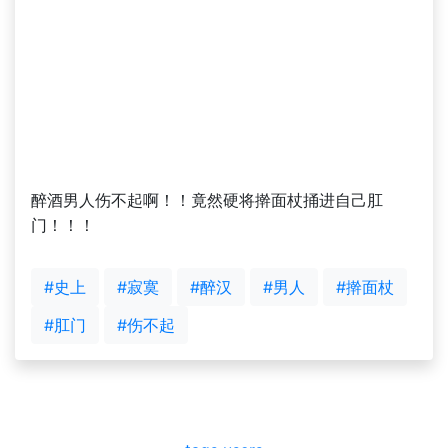
醉酒男人伤不起啊！！竟然硬将擀面杖捅进自己肛
门！！！
#史上
#寂寞
#醉汉
#男人
#擀面杖
#肛门
#伤不起