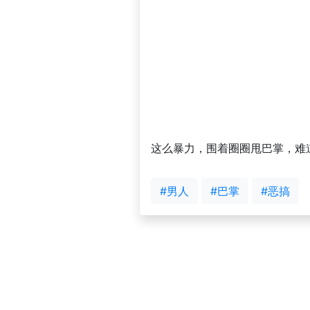
这么暴力，围着圈圈甩巴掌，难
#男人
#巴掌
#恶搞