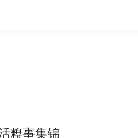
活糗事集锦