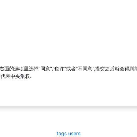
面的选项里选择"同意","也许"或者"不同意",提交之后就会得到
面代表中央集权.
tags
users