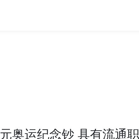
0元奥运纪念钞 具有流通