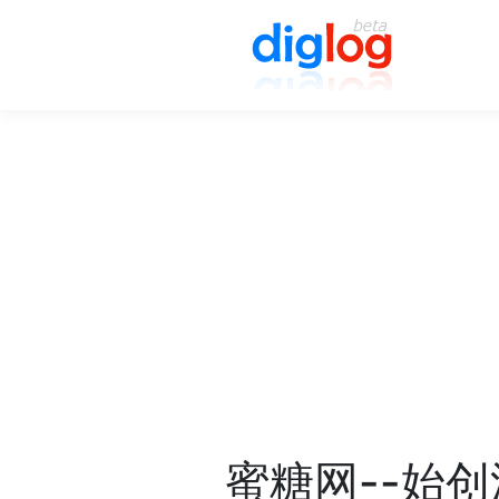
蜜糖网--始