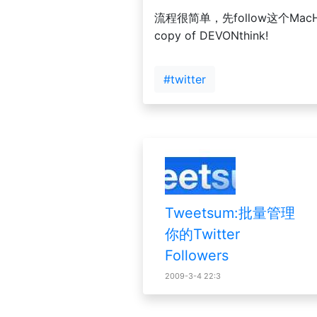
流程很简单，先follow这个MacHeist（
copy of DEVONthink!
#twitter
Tweetsum:批量管理
你的Twitter
Followers
2009-3-4 22:3