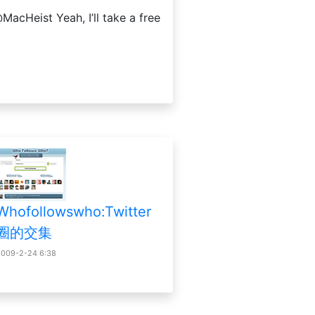
t Yeah, I’ll take a free
Whofollowswho:Twitter
圈的交集
2009-2-24 6:38