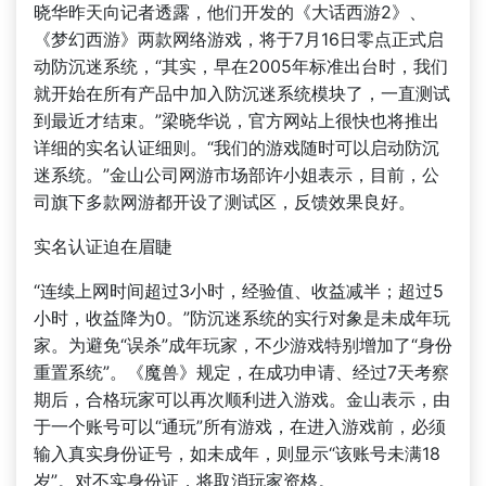
晓华昨天向记者透露，他们开发的《大话西游2》、
《梦幻西游》两款网络游戏，将于7月16日零点正式启
动防沉迷系统，“其实，早在2005年标准出台时，我们
就开始在所有产品中加入防沉迷系统模块了，一直测试
到最近才结束。”梁晓华说，官方网站上很快也将推出
详细的实名认证细则。“我们的游戏随时可以启动防沉
迷系统。”金山公司网游市场部许小姐表示，目前，公
司旗下多款网游都开设了测试区，反馈效果良好。
实名认证迫在眉睫
“连续上网时间超过3小时，经验值、收益减半；超过5
小时，收益降为0。”防沉迷系统的实行对象是未成年玩
家。为避免“误杀”成年玩家，不少游戏特别增加了“身份
重置系统”。《魔兽》规定，在成功申请、经过7天考察
期后，合格玩家可以再次顺利进入游戏。金山表示，由
于一个账号可以“通玩”所有游戏，在进入游戏前，必须
输入真实身份证号，如未成年，则显示“该账号未满18
岁”。对不实身份证，将取消玩家资格。