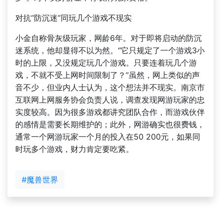
对抗“防沉迷”同玩几个游戏不现实
小金自称骨灰级玩家，网龄6年。对于即将启动的防沉
迷系统，他却显得不以为然。“它只规定了一个游戏3小
时的上限，又没规定玩几个游戏。只要连着玩几个游
戏，不就不受上网时间限制了？”虽然，网上类似的声
音不少，但业内人士认为，这个想法并不现实。南京市
互联网上网服务协会负责人说，调查发现网游玩家的忠
实度较高。因为很多游戏都讲究团队合作，而游戏伙伴
的感情是需要长期维护的；此外，网游确实也很费钱，
通常一个网游玩家一个月的投入在50 200元，如果同
时玩多个游戏，财力肯定要吃紧。
#魔兽世界