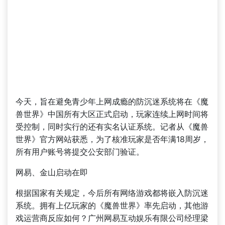
今天，旨在避免青少年上网成瘾的防沉迷系统将在《魔
兽世界》中国所有大区正式启动，玩家连续上网时间将
受控制，同时实行的还有实名认证系统。记者从《魔兽
世界》官方网站获悉，为了核准玩家是否年满18周岁，
所有用户账号将提交公安部门验证。
网易、金山启动在即
根据国家有关规定，今后所有网络游戏都将嵌入防沉迷
系统。拥有上亿玩家的《魔兽世界》率先启动，其他游
戏运营商反应如何？广州网易互动娱乐有限公司经理梁