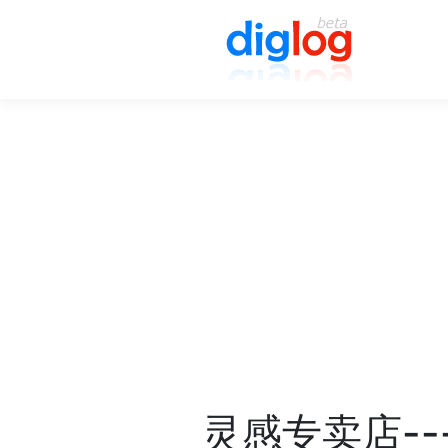
灵感专卖店--