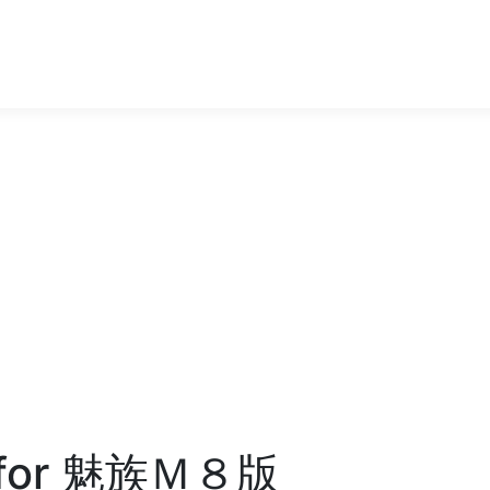
for 魅族Ｍ８版