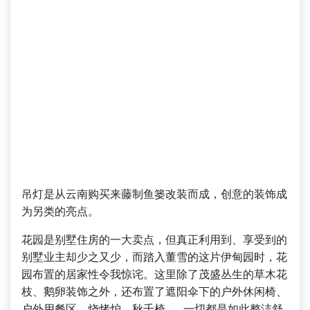
吊灯是从云南购买来藤制鱼篓改装而成，创意的装饰成
为另类的亮点。
花园是别墅住房的一大卖点，但真正利用到、享受到的
别墅业主却少之又少，而踏入董雪的这片伊甸园时，花
园布置的居家性令我惊诧。这里除了茂盛丛生的草木花
枝、鹅卵装饰之外，还布置了遮阳伞下的户外休闲椅、
户外用餐区、烧烤炉，秋千椅……一切都是如此整洁舒