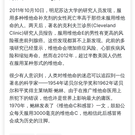
2011年10月10日，明尼苏达大学的研究人员发现，服
用多种维他命补充剂的女性死亡率高于那些未服用维他
命的人。两天后，著名的克利夫兰诊所(Cleveland
Clinic)研究人员报告，服用维他命E的男性有更高的风
险罹患前列腺癌。这些发现都算不上新发现。此前的多
项研究已经显示，维他命会增加癌症风险、心脏疾病风
险和缩短寿命。然而在2012年，超过半数美国人仍然
在服用某种形式的维他命。
很少有人意识到，人类对维他命的迷恋可以追踪到一位
著名的科学家——1954年诺贝尔化学奖和1962年诺贝
尔和平奖得主莱纳斯·鲍林。由于在推广维他命医用上
所犯下的错误，他也许是世界上影响最大的庸医。
1970年，鲍林发表了《维他命C和感冒》一文，鼓励公
众每天服用3000毫克的维他命C，他相信此后感冒将
会成为历史的注脚。