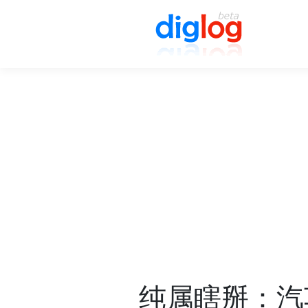
纯属瞎掰：汽