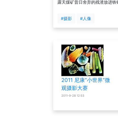
露天煤矿昔日舍弃的残渣放进铁
#摄影
#人像
2011 尼康“小世界”微
观摄影大赛
2011-9-28 12:53