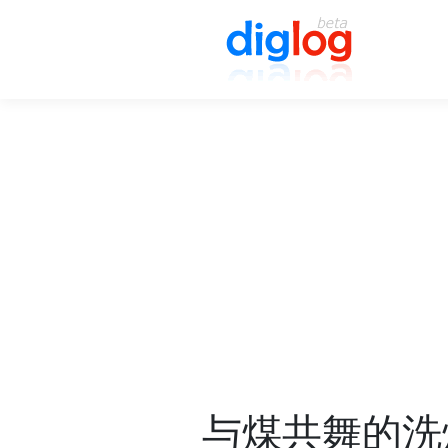
与煤共舞的洗