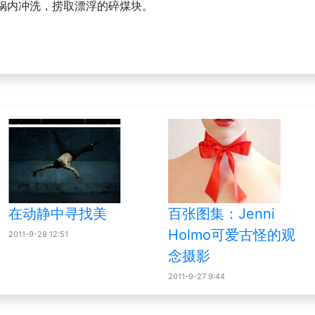
锅内冲洗，捞取漂浮的碎煤块。
在动静中寻找美
百张图集：Jenni
Holmo可爱古怪的观
2011-9-28 12:51
念摄影
2011-9-27 9:44