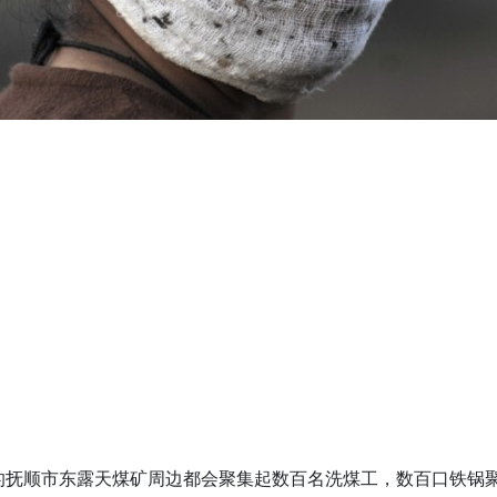
竭的抚顺市东露天煤矿周边都会聚集起数百名洗煤工，数百口铁锅