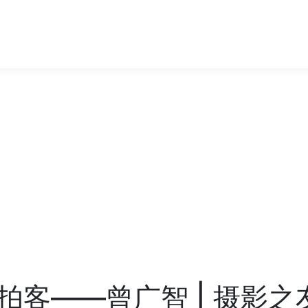
拍客——曾广智 | 摄影之