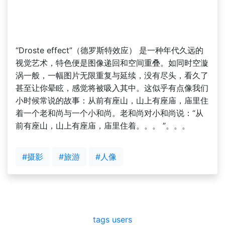
“Droste effect”（德罗斯特效应） 是一种年代久远的
视觉艺术，特色便是图像递回和空间重叠。如同时空漩
涡一般，一幅图片无限重复与延续，没有尽头，看久了
甚至让你晕眩，感觉将被吸入其中。这似乎有点像我们
小时候常说的故事：从前有座山，山上有座庙，庙里住
着一个老和尚与一个小和尚。老和尚对小和尚说：“从
前有座山，山上有座庙，庙里住着。。。 ”。。。
#摄影
#旅游
#人像
tags
users