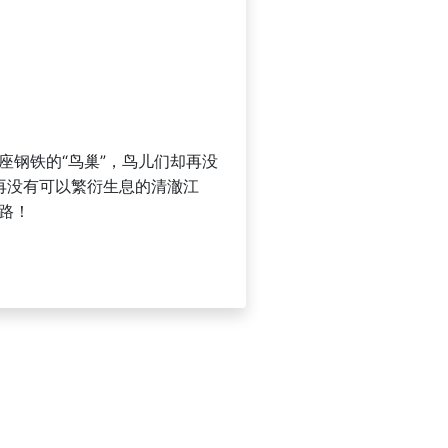
座钢铁的“鸟巢”，鸟儿们却再没
再没有可以繁衍生息的清澈江
路！