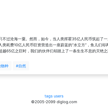
只不过沧海一粟。然而，如今，当人类挥霍35亿人民币筑起了一
人类耗费10亿人民币巨资营造出一座蔚蓝的“水立方”，鱼儿们却
超越65亿之巨时，我们的伙伴们却踏上了一条生生不息的灭绝之
绝物种
#自然
tags
users
©2005-2099 diglog.com