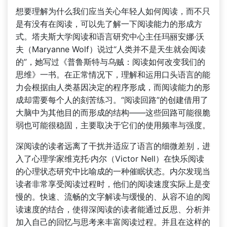
想要理解为什么我们应当关心年轻人如何阅读，而不只
是有没有在阅读，可以先了解一下阅读能力的形成方
式。塔夫斯大学阅读和语言研究中心主任玛丽安娜·沃
夫（Maryanne Wolf）说过“人类并不是天生就会阅读
的”，她写过《普鲁斯特与乌贼：阅读如何改变我们的
思维》一书。在正常情况下，理解和运用口头语言的能
力会根据由人类基因决定的程序形成，而阅读能力的形
成却需要每个人的刻苦练习。“阅读回路”的创建借用了
大脑中为其他目的而形成的结构——这些回路可能很脆
弱也可能很稳固，主要取决于它们的使用频率与强度。
深阅读的读者远离了干扰并适应了语言的细微差别，进
入了心理学家维克托·内尔（Victor Nell）在快乐阅读
的心理状态研究中比喻成的一种催眠状态。内尔发现当
读者非常享受阅读过程时，他们的阅读速度实际上是变
慢的。快速、流畅的文字解读与缓慢的、从容不迫的阅
读速度的结合，使得深阅读的读者能通过反思、分析并
加入自己的回忆与思考来丰富阅读过程。并且在这样的