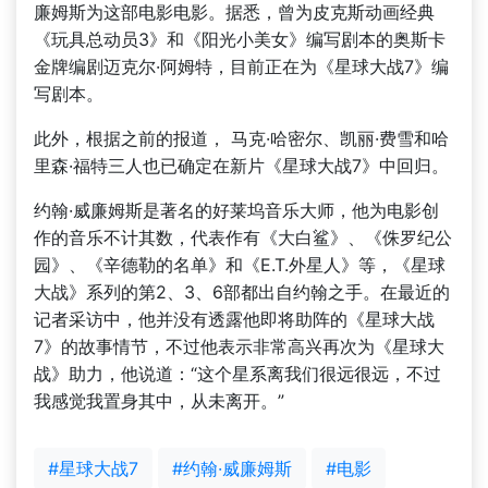
廉姆斯为这部电影电影。据悉，曾为皮克斯动画经典
《玩具总动员3》和《阳光小美女》编写剧本的奥斯卡
金牌编剧迈克尔·阿姆特，目前正在为《星球大战7》编
写剧本。
此外，根据之前的报道， 马克·哈密尔、凯丽·费雪和哈
里森·福特三人也已确定在新片《星球大战7》中回归。
约翰·威廉姆斯是著名的好莱坞音乐大师，他为电影创
作的音乐不计其数，代表作有《大白鲨》、《侏罗纪公
园》、《辛德勒的名单》和《E.T.外星人》等，《星球
大战》系列的第2、3、6部都出自约翰之手。在最近的
记者采访中，他并没有透露他即将助阵的《星球大战
7》的故事情节，不过他表示非常高兴再次为《星球大
战》助力，他说道：“这个星系离我们很远很远，不过
我感觉我置身其中，从未离开。”
#星球大战7
#约翰·威廉姆斯
#电影